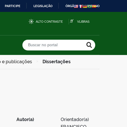
PARTICIPE
LEGISLAÇÃO
ÓRGÃOS DO GOVERNO
ALTO CONTRASTE
VLIBRAS
Buscar no portal
 e publicações
>
Dissertações
Autor(a)
Orientador(a)
FRANCISCO