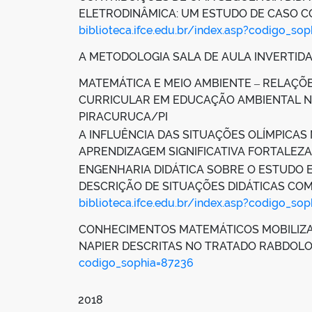
ELETRODINÂMICA: UM ESTUDO DE CASO CO
biblioteca.ifce.edu.br/index.asp?codigo_so
A METODOLOGIA SALA DE AULA INVERTIDA
MATEMÁTICA E MEIO AMBIENTE ‒ RELAÇÕE
CURRICULAR EM EDUCAÇÃO AMBIENTAL NO
PIRACURUCA/PI
A INFLUÊNCIA DAS SITUAÇÕES OLÍMPICAS 
APRENDIZAGEM SIGNIFICATIVA FORTALEZ
ENGENHARIA DIDÁTICA SOBRE O ESTUDO E
DESCRIÇÃO DE SITUAÇÕES DIDÁTICAS COM
biblioteca.ifce.edu.br/index.asp?codigo_so
CONHECIMENTOS MATEMÁTICOS MOBILIZA
NAPIER DESCRITAS NO TRATADO RABDOLOGI
codigo_sophia=87236
2018