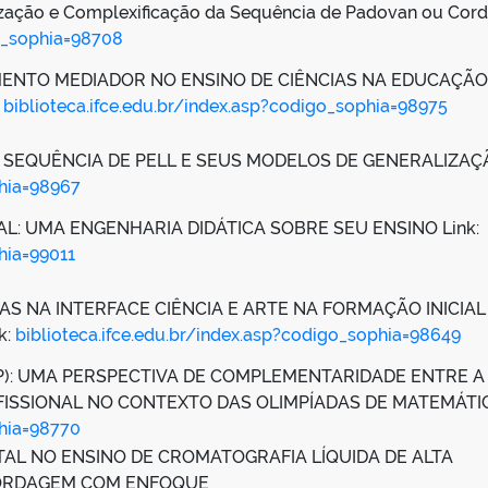
lização e Complexificação da Sequência de Padovan ou Cor
go_sophia=98708
ENTO MEDIADOR NO ENSINO DE CIÊNCIAS NA EDUCAÇÃO
:
biblioteca.ifce.edu.br/index.asp?codigo_sophia=98975
 SEQUÊNCIA DE PELL E SEUS MODELOS DE GENERALIZAÇÃ
phia=98967
: UMA ENGENHARIA DIDÁTICA SOBRE SEU ENSINO Link:
hia=99011
AS NA INTERFACE CIÊNCIA E ARTE NA FORMAÇÃO INICIAL
k:
biblioteca.ifce.edu.br/index.asp?codigo_sophia=98649
DP): UMA PERSPECTIVA DE COMPLEMENTARIDADE ENTRE A
FISSIONAL NO CONTEXTO DAS OLIMPÍADAS DE MATEMÁTICA
phia=98770
L NO ENSINO DE CROMATOGRAFIA LÍQUIDA DE ALTA
ABORDAGEM COM ENFOQUE