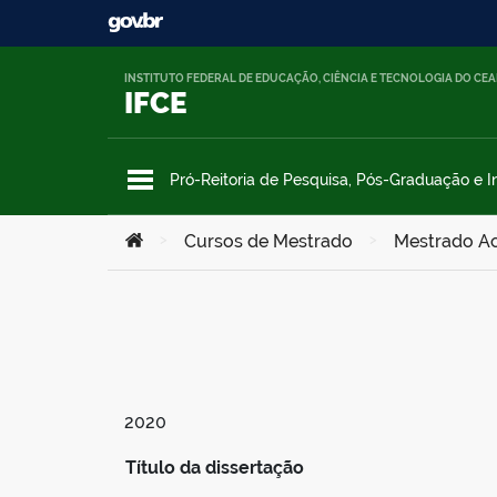
Ir para o conteúdo
INSTITUTO FEDERAL DE EDUCAÇÃO, CIÊNCIA E TECNOLOGIA DO CE
IFCE
Pró-Reitoria de Pesquisa, Pós-Graduação e 
Você está aqui:
>
Cursos de Mestrado
>
Mestrado Ac
2020
Título da dissertação