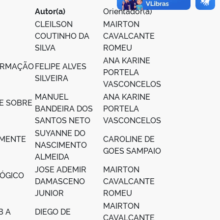
Autor(a)
Orientador(a)
CLEILSON
MAIRTON
COUTINHO DA
CAVALCANTE
SILVA
ROMEU
ANA KARINE
FORMAÇÃO
FELIPE ALVES
PORTELA
SILVEIRA
VASCONCELOS
MANUEL
ANA KARINE
E SOBRE
BANDEIRA DOS
PORTELA
SANTOS NETO
VASCONCELOS
SUYANNE DO
LMENTE
CAROLINE DE
NASCIMENTO
GOES SAMPAIO
ALMEIDA
JOSE ADEMIR
MAIRTON
LÓGICO
DAMASCENO
CAVALCANTE
JUNIOR
ROMEU
MAIRTON
B A
DIEGO DE
CAVALCANTE