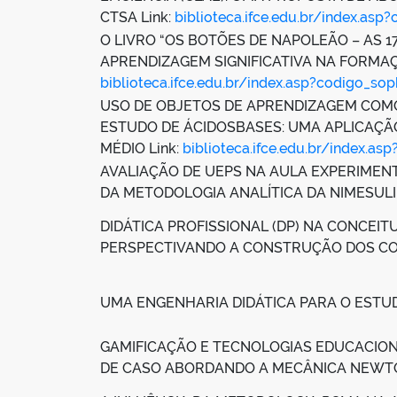
CTSA Link:
biblioteca.ifce.edu.br/index.as
O LIVRO “OS BOTÕES DE NAPOLEÃO – AS 
APRENDIZAGEM SIGNIFICATIVA NA FORMAÇÃ
biblioteca.ifce.edu.br/index.asp?codigo_so
USO DE OBJETOS DE APRENDIZAGEM COM
ESTUDO DE ÁCIDOSBASES: UMA APLICAÇÃO
MÉDIO Link:
biblioteca.ifce.edu.br/index.a
AVALIAÇÃO DE UEPS NA AULA EXPERIMENT
DA METODOLOGIA ANALÍTICA DA NIMESUL
DIDÁTICA PROFISSIONAL (DP) NA CONCEI
PERSPECTIVANDO A CONSTRUÇÃO DOS C
UMA ENGENHARIA DIDÁTICA PARA O ESTU
GAMIFICAÇÃO E TECNOLOGIAS EDUCACIONA
DE CASO ABORDANDO A MECÂNICA NEWTO