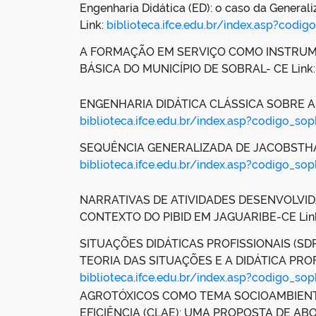
Engenharia Didática (ED): o caso da Genera
Link:
biblioteca.ifce.edu.br/index.asp?codi
A FORMAÇÃO EM SERVIÇO COMO INSTRUM
BÁSICA DO MUNICÍPIO DE SOBRAL- CE Link
ENGENHARIA DIDÁTICA CLÁSSICA SOBRE A
biblioteca.ifce.edu.br/index.asp?codigo_so
SEQUÊNCIA GENERALIZADA DE JACOBSTHAL
biblioteca.ifce.edu.br/index.asp?codigo_sop
NARRATIVAS DE ATIVIDADES DESENVOLVID
CONTEXTO DO PIBID EM JAGUARIBE-CE Lin
SITUAÇÕES DIDÁTICAS PROFISSIONAIS (S
TEORIA DAS SITUAÇÕES E A DIDÁTICA PRO
biblioteca.ifce.edu.br/index.asp?codigo_so
AGROTÓXICOS COMO TEMA SOCIOAMBIENTA
EFICIÊNCIA (CLAE): UMA PROPOSTA DE 