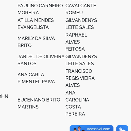
PAULINO CARNEIRO
CAVALCANTE
MOREIRA
ROMEU
ATILLA MENDES
GILVANDENYS
EVANGELISTA
LEITE SALES
RAPHAEL
MARILY DA SILVA
ALVES
BRITO
FEITOSA
JARDEL DE OLIVEIRA
GILVANDENYS
SANTOS
LEITE SALES
FRANCISCO
ANA CARLA
REGIS VIEIRA
PIMENTEL PAIVA
ALVES
ANA
OHN
EUGENIANO BRITO
CAROLINA
MARTINS
COSTA
PEREIRA