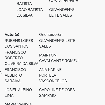
COSTA PEREIRA
BATISTA
JOAO BATISTA
GILVANDENYS
DA SILVA
LEITE SALES
Autor(a)
Orientador(a)
RUBENS LOPES
GILVANDENYS LEITE
DOS SANTOS
SALES
FRANCISCO
MAIRTON
ROBERTO
CAVALCANTE ROMEU
OLIVEIRA DA SILVA
FRANCISCO
ANA KARINE
A
ALBERTO
PORTELA
SARAIVA
VASCONCELOS
JOSIEL ALBINO
CAROLINE DE GOES
LIMA
SAMPAIO
MARIA VANISIA